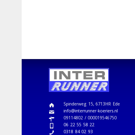
Spinderweg 15, 6713HR Ede
info@interrunner-koeriers.nl
09114802 / 000019546750
06 22 55 58 22
0318 84 02 93